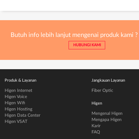
Butuh info lebih lanjut mengenai produk kami ?
HUBUNGI KAMI
Produk & Layanan
Jangkauan Layanan
Higen Internet
Fiber Optic
Higen Voice
Higen Wifi
Higen
Higen Hosting
Mengenal Higen
Higen Data Center
Mengapa Higen
Higen VSAT
Karir
FAQ